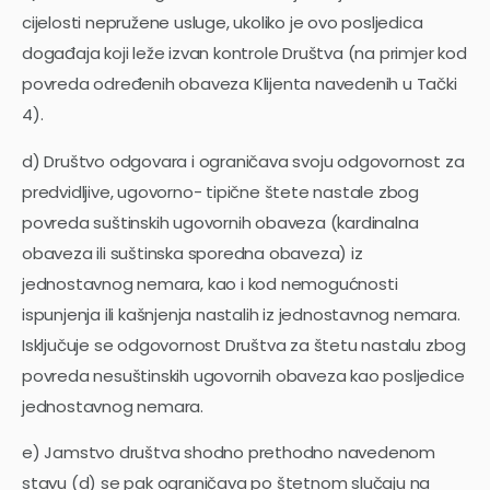
cijelosti nepružene usluge, ukoliko je ovo posljedica
događaja koji leže izvan kontrole Društva (na primjer kod
povreda određenih obaveza Klijenta navedenih u Tački
4).
d) Društvo odgovara i ograničava svoju odgovornost za
predvidljive, ugovorno- tipične štete nastale zbog
povreda suštinskih ugovornih obaveza (kardinalna
obaveza ili suštinska sporedna obaveza) iz
jednostavnog nemara, kao i kod nemogućnosti
ispunjenja ili kašnjenja nastalih iz jednostavnog nemara.
Isključuje se odgovornost Društva za štetu nastalu zbog
povreda nesuštinskih ugovornih obaveza kao posljedice
jednostavnog nemara.
e) Jamstvo društva shodno prethodno navedenom
stavu (d) se pak ograničava po štetnom slučaju na