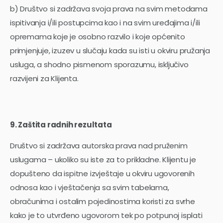
b) Društvo si zadržava svoja prava na svim metodama
ispitivanja i/ili postupcima kao i na svim uređajima i/ili
opremama koje je osobno razvilo i koje općenito
primjenjuje, izuzev u slučaju kada su isti u okviru pružanja
usluga, a shodno pismenom sporazumu, isključivo
razvijeni za Klijenta.
9. Zaštita radnih rezultata
Društvo si zadržava autorska prava nad pruženim
uslugama – ukoliko su iste za to prikladne. Klijentu je
dopušteno da ispitne izvještaje u okviru ugovorenih
odnosa kao i vještačenja sa svim tabelama,
obračunima i ostalim pojedinostima koristi za svrhe
kako je to utvrđeno ugovorom tek po potpunoj isplati