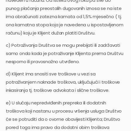
naveden u računu. Od isteka ovog roka pa sve do
punog plaćanja preostalih dugovanih iznosa se na iste
ima obračunati zatezna kamata od 1,5% mjesečno ( tj.
ona kamatna stopa koja je navedena u ispostavljenom
računu) koju je Klijent dužan platiti Društvu.
c) Potraživanja Društva se mogu prebijati ili zadržavati
samo onda kada je potraživanje Klijenta prema Društvu
nesporno ili pravosnažno utvrđeno.
d) Klijent ima snositi sve troškove u vezi sa
potraživanjem naknade troškova, uključujući i troškove
inkasiranja tj. troškove advokata i slične troškove.
e) U slučaju nepredviđenih prepreka ili dodatnih
troškova koji nastanu u procesu vršenja usluga Društvo
će se potruditi da o ovome obavijesti Klijenta; Društvo
pored toga ima pravo da dodatni obim troškova