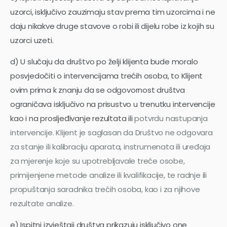
uzorci, isključivo zauzimaju stav prema tim uzorcima i ne
daju nikakve druge stavove o robi ili dijelu robe iz kojih su
uzorci uzeti.
d) U slučaju da društvo po želji klijenta bude moralo
posvjedočiti o intervencijama trećih osoba, to Klijent
ovim prima k znanju da se odgovornost društva
ograničava isključivo na prisustvo u trenutku intervencije
kao i na prosljeđivanje rezultata ili
potvrdu nastupanja
intervencije. Klijent je saglasan da Društvo ne odgovara
za stanje ili kalibraciju aparata, instrumenata ili uređaja
za mjerenje koje su upotrebljavale treće osobe,
primijenjene metode analize ili kvalifikacije, te radnje ili
propuštanja saradnika trećih osoba, kao i za njihove
rezultate analize.
e) Ispitni izvještaji društva prikazuju isključivo one