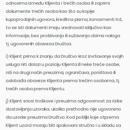
odnosima između Klijenta i trećih osoba ili zaprimi
dokumente trećih osoba kao što su kopije
kupoprodajnih ugovora, kreditna pisma, konosmenti itd.,
to se isti dokumenti imaju vrednovati isključivo kao
informacije, bez proširivanja ili sužavanja obima naloga
tj. ugovorenih obaveza Društva.
i) Klijent prima k znanju da Društvo kroz izvršavanje svojih
usluga niti dolazi u poziciju Klijenta ili neke treće osobe,
niti na drugi način preuzima, ograničava, poništava ili
oslobađa obaveze Klijenta prema trećim osobama, tj.
trećih osoba prema Klijentu.
j) Klijent snosi troškove i preuzima odgovornost za rizike
dostavljanja uzoraka, ukoliko prethodno nije ugovoreno
da uzorke preuzima Društvo. Kod pošiljki koje otprema
Klijent uzorci moraju biti spakovani stručno i u skladu sa