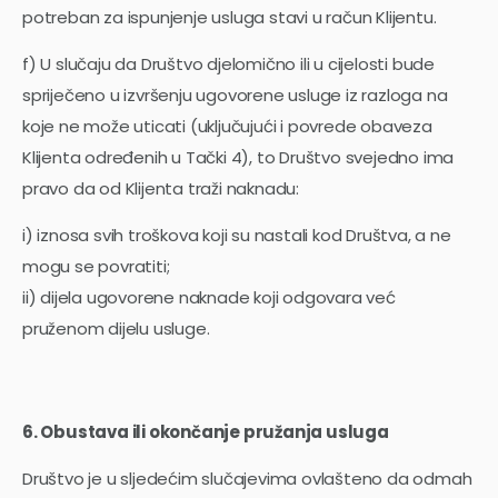
potreban za ispunjenje usluga stavi u račun Klijentu.
f) U slučaju da Društvo djelomično ili u cijelosti bude
spriječeno u izvršenju ugovorene usluge iz razloga na
koje ne može uticati (uključujući i povrede obaveza
Klijenta određenih u Tački 4), to Društvo svejedno ima
pravo da od Klijenta traži naknadu:
i) iznosa svih troškova koji su nastali kod Društva, a ne
mogu se povratiti;
ii) dijela ugovorene naknade koji odgovara već
pruženom dijelu usluge.
6. Obustava ili okončanje pružanja usluga
Društvo je u sljedećim slučajevima ovlašteno da odmah