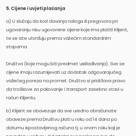
5. Cijene i uvjeti plaćanja
a) U slučaju da kod davanja naloga ili pregovora pri
ugovaranju nisu ugovorene cijene koje ima platiti Klijent,
te se iste utvrđuju prema važećim standardnim
stopama
Društva (koje mogu biti predmet usklađivanja). Sve se
cijene imaju razumijevati uz dodatak odgovarajućeg
važećeg poreza na promet. Društvo si pridržava pravo
da troškove za pakovanje i transport zasebno stavi u
račun Klijentu.
b) Klijent se obavezuje da sve uredno obračunate
obaveze prema Društvu plati u roku od 14 dana po
datumu ispostavljenog računa tj. u onom roku koji je