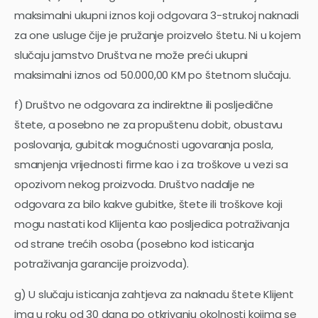
maksimalni ukupni iznos koji odgovara 3-strukoj naknadi
za one usluge čije je pružanje proizvelo štetu. Ni u kojem
slučaju jamstvo Društva ne može preći ukupni
maksimalni iznos od 50.000,00 KM po štetnom slučaju.
f) Društvo ne odgovara za indirektne ili posljedične
štete, a posebno ne za propuštenu dobit, obustavu
poslovanja, gubitak mogućnosti ugovaranja posla,
smanjenja vrijednosti firme kao i za troškove u vezi sa
opozivom nekog proizvoda. Društvo nadalje ne
odgovara za bilo kakve gubitke, štete ili troškove koji
mogu nastati kod Klijenta kao posljedica potraživanja
od strane trećih osoba (posebno kod isticanja
potraživanja garancije proizvoda).
g) U slučaju isticanja zahtjeva za naknadu štete Klijent
ima u roku od 30 dana po otkrivanju okolnosti kojima se