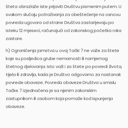
šteta obrazlaže iste prijaviti Društvu pismenim putem. U
svakom slučaju potraživanja za obeštećenje na osnovu
povreda ugovora od strane Društva zastarijevaju po
isteku 12 mjeseci, računajući od zakonskog početka roka
zastare.
h) Ograničenja jamstva u ovoj Tački 7 ne važe za štete
koje su posljedica grube nemarnosti ili namjernog
štetnog djelovanja. Isto važi i za štete po povredi života,
tijela ili zdravlja, kada je Društvo odgovorno za nastanak
povrede obaveze. Povreda obaveze Društva u smislu
Tačke 7 izjednačena je sa njenim zakonskim
zastupnikom ili osobom koja pomaže kod ispunjenja
obaveze.