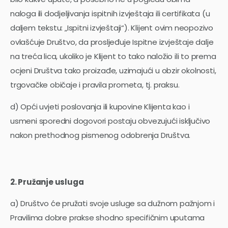
naloga ili dodjeljivanja ispitnih izvještaja ili certifikata (u
daljem tekstu: „Ispitni izvještaji“). Klijent ovim neopozivo
ovlašćuje Društvo, da prosljeđuje Ispitne izvještaje dalje
na treća lica, ukoliko je Klijent to tako naložio ili to prema
ocjeni Društva tako proizađe, uzimajući u obzir okolnosti,
trgovačke običaje i pravila prometa, tj. praksu.
d) Opći uvjeti poslovanja ili kupovine Klijenta kao i
usmeni sporedni dogovori postaju obvezujući isključivo
nakon prethodnog pismenog odobrenja Društva.
2. Pružanje usluga
a) Društvo će pružati svoje usluge sa dužnom pažnjom i
Pravilima dobre prakse shodno specifičnim uputama