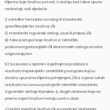
Klijenta, koje Društvo potvrdi. U slučaju kad takve upute
nedostaju važi sljedeće:
i) odredbe formulara za nalog ili standardni
specifikacijski list Društva; i/ili
ii) standardni trgovinski običaji, uzusi ili prakse; i/ili;
iii) takvi postupci koje Društvo iz tehničkih,
poslovnoorganizacijskih i/ili ekonomskih razloga smatra
odgovarajućim.
b) Svi podaci u Ispitnim izvještajima proizlaze iz
rezultata inspekcijskih i analitičkih postupaka koji su
shodno uputama Klijenta primijenjeni, i/ili iz ocjene takvih
rezultata na osnovu postojećih tehničkih standarda,
trgovinskih običaja ili prakse, tj. drugih okolnosti koje se
prema ocjeni Društva moraju uzeti u obzir.
c) Ispitni izvještaji Društva čiji su predmet ispitivanja