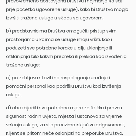
pravovremeno dostavljena Društvu (najmanje 48 sati
prije početka ugovorene usluge), kako bi Društvo moglo
izvršiti tražene usluge u skladu sa ugovorom;
b) predstavnicima Društva omogućiti pristup svim
prostorijama u kojima se usluge imaju vršiti, kao i
poduzeti sve potrebne korake u cilju uklanjanja ili
otklanjanja bilo kakvih prepreka ili prekida kod izvođenja
tražene usluge;
c) po zahtjevu staviti na raspolaganje uređaje i
pomoćni personal kao podršku Društvu kod izvršenja
usluge;
d) obezbijediti sve potrebne mjere za fizičku i pravnu
sigurnost radnih uvjeta, mjesta i ustanova za vrijeme
vršenja usluga, za što preuzima isključivu odgovornost;
Klijent se pritom neće oslanjati na preporuke Društva,