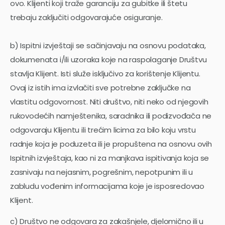
ovo. Klijenti koji traže garanciju za gubitke ili štetu
trebaju zaključiti odgovarajuće osiguranje.
b) Ispitni izvještaji se sačinjavaju na osnovu podataka,
dokumenata i/ili uzoraka koje na raspolaganje Društvu
stavlja Klijent. Isti služe isključivo za korištenje Klijentu.
Ovaj iz istih ima izvlačiti sve potrebne zaključke na
vlastitu odgovornost. Niti društvo, niti neko od njegovih
rukovodećih namještenika, saradnika ili podizvođača ne
odgovaraju Klijentu ili trećim licima za bilo koju vrstu
radnje koja je poduzeta ili je propuštena na osnovu ovih
Ispitnih izvještaja, kao ni za manjkava ispitivanja koja se
zasnivaju na nejasnim, pogrešnim, nepotpunim ili u
zabludu vođenim informacijama koje je isposredovao
Klijent.
c) Društvo ne odgovara za zakašnjele, djelomično ili u