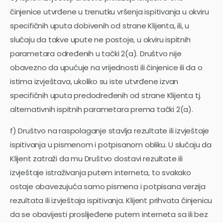
činjenice utvrđene u trenutku vršenja ispitivanja u okviru
specifičnih uputa dobivenih od strane Klijenta, ili, u
slučaju da takve upute ne postoje, u okviru ispitnih
parametara određenih u tački 2(a). Društvo nije
obavezno da upućuje na vrijednosti ili činjenice ili da o
istima izvještava, ukoliko su iste utvrđene izvan
specifičnih uputa predodređenih od strane Klijenta tj.
alternativnih ispitnih parametara prema tački 2(a).
f) Društvo na raspolaganje stavlja rezultate ili izvještaje
ispitivanja u pismenom i potpisanom obliku. U slučaju da
Klijent zatraži da mu Društvo dostavi rezultate ili
izvještaje istraživanja putem interneta, to svakako
ostaje obavezujuća samo pismena i potpisana verzija
rezultata ili izvještaja ispitivanja. Klijent prihvata činjenicu
da se obavijesti proslijeđene putem interneta sa ili bez