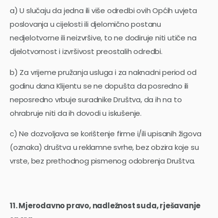
a) U slučaju da jedna ili više odredbi ovih Općih uvjeta
poslovanja u cijelosti ili djelomično postanu
nedjelotvorne ili neizvršive, to ne dodiruje niti utiče na
djelotvornost i izvršivost preostalih odredbi.
b) Za vrijeme pružanja usluga i za naknadni period od
godinu dana Klijentu se ne dopušta da posredno ili
neposredno vrbuje suradnike Društva, da ih na to
ohrabruje niti da ih dovodi u iskušenje.
c) Ne dozvoljava se korištenje firme i/ili upisanih žigova
(oznaka) društva u reklamne svrhe, bez obzira koje su
vrste, bez prethodnog pismenog odobrenja Društva.
11. Mjerodavno pravo, nadležnost suda, rješavanje