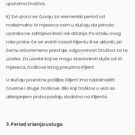
uputama Društva.
k) Svi uzorci se čuvaju za vremenski period od
maksimalno tri mjeseca osim u slučaju da priroda
uzoraka ne zahtijeva kraći rok držanja. Po isteku ovog
roka probe će se vratiti nazad Klijentu ili se ukloniti, pri
čemu istovremeno prestaje odgovornost Društva za te
uzorke. Za uzorke koji se mogu stacionirati duže od tri
mjeseca, troškove istog preuzima Klijent.
U slučaju povratne pošiljke, Klijent ima nadoknaditi
tovarne i druge troškove. Bilo koji troškovi u vezi sa
uklanjanjem proba padaju dodatno na Klijenta.
3. Period vršenja usluga