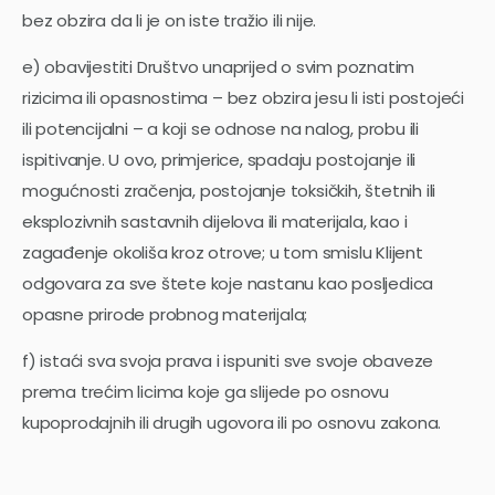
bez obzira da li je on iste tražio ili nije.
e) obavijestiti Društvo unaprijed o svim poznatim
rizicima ili opasnostima – bez obzira jesu li isti postojeći
ili potencijalni – a koji se odnose na nalog, probu ili
ispitivanje. U ovo, primjerice, spadaju postojanje ili
mogućnosti zračenja, postojanje toksičkih, štetnih ili
eksplozivnih sastavnih dijelova ili materijala, kao i
zagađenje okoliša kroz otrove; u tom smislu Klijent
odgovara za sve štete koje nastanu kao posljedica
opasne prirode probnog materijala;
f) istaći sva svoja prava i ispuniti sve svoje obaveze
prema trećim licima koje ga slijede po osnovu
kupoprodajnih ili drugih ugovora ili po osnovu zakona.