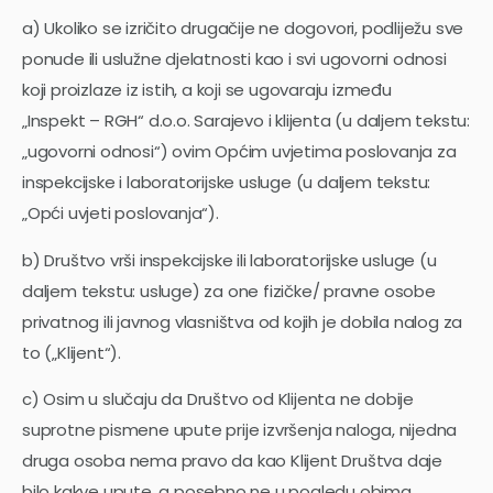
a) Ukoliko se izričito drugačije ne dogovori, podliježu sve
ponude ili uslužne djelatnosti kao i svi ugovorni odnosi
koji proizlaze iz istih, a koji se ugovaraju između
„Inspekt – RGH“ d.o.o. Sarajevo i klijenta (u daljem tekstu:
„ugovorni odnosi“) ovim Općim uvjetima poslovanja za
inspekcijske i laboratorijske usluge (u daljem tekstu:
„Opći uvjeti poslovanja“).
b) Društvo vrši inspekcijske ili laboratorijske usluge (u
daljem tekstu: usluge) za one fizičke/ pravne osobe
privatnog ili javnog vlasništva od kojih je dobila nalog za
to („Klijent“).
c) Osim u slučaju da Društvo od Klijenta ne dobije
suprotne pismene upute prije izvršenja naloga, nijedna
druga osoba nema pravo da kao Klijent Društva daje
bilo kakve upute, a posebno ne u pogledu obima